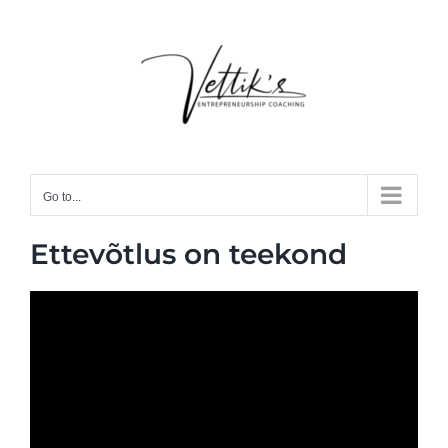
Skip
to
content
Go to...
Ettevõtlus on teekond