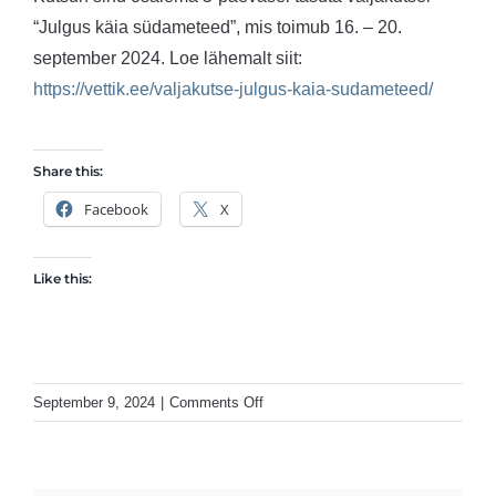
“Julgus käia südameteed”, mis toimub 16. – 20.
september 2024. Loe lähemalt siit:
https://vettik.ee/valjakutse-julgus-kaia-sudameteed/
Share this:
Facebook
X
Like this:
on
September 9, 2024
|
Comments Off
Ettevõtlus
on
teekond