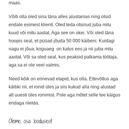
maas.
Võib olla oled sina täna alles alustamas ning otsid
endale esimest klienti. Oled teda otsinud juba mitu
kuud või mitu aastat. Aga see on okei. Või oled täna
hoopis seal, et püüad jõuda 50 000 käibeni. Kuidagi
nagu ei jõua, koguaeg on katus ees ja nii juba mitu
aastat. Või sa oled seal, kus peaksid palkama töötaja,
aga sa ei ole veel valmis.
Need kõik on erinevad etapid, kus olla. Ettevõtlus aga
käibki nii, et ronid üles ja siis kukud alla ning alustad
alt uuesti üles ronimist. Pole aga mõtet selle tee käigus
endaga riielda.
Oleme osa loodusest