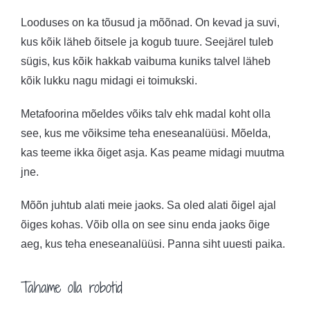
Looduses on ka tõusud ja mõõnad. On kevad ja suvi,
kus kõik läheb õitsele ja kogub tuure. Seejärel tuleb
sügis, kus kõik hakkab vaibuma kuniks talvel läheb
kõik lukku nagu midagi ei toimukski.
Metafoorina mõeldes võiks talv ehk madal koht olla
see, kus me võiksime teha eneseanalüüsi. Mõelda,
kas teeme ikka õiget asja. Kas peame midagi muutma
jne.
Mõõn juhtub alati meie jaoks. Sa oled alati õigel ajal
õiges kohas. Võib olla on see sinu enda jaoks õige
aeg, kus teha eneseanalüüsi. Panna siht uuesti paika.
Tahame olla robotid