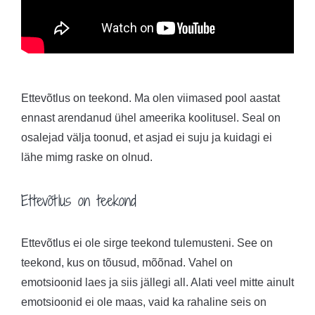
Ettevõtlus on teekond. Ma olen viimased pool aastat
ennast arendanud ühel ameerika koolitusel. Seal on
osalejad välja toonud, et asjad ei suju ja kuidagi ei
lähe mimg raske on olnud.
Ettevõtlus on teekond
Ettevõtlus ei ole sirge teekond tulemusteni. See on
teekond, kus on tõusud, mõõnad. Vahel on
emotsioonid laes ja siis jällegi all. Alati veel mitte ainult
emotsioonid ei ole maas, vaid ka rahaline seis on