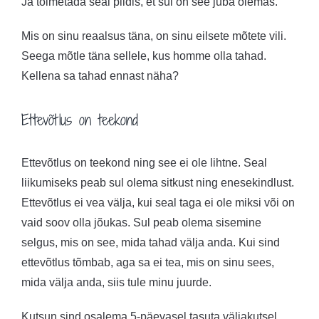
Ja toimetada seal pildis, et sul on see juba olemas.
Mis on sinu reaalsus täna, on sinu eilsete mõtete vili.
Seega mõtle täna sellele, kus homme olla tahad.
Kellena sa tahad ennast näha?
Ettevõtlus on teekond
Ettevõtlus on teekond ning see ei ole lihtne. Seal
liikumiseks peab sul olema sitkust ning enesekindlust.
Ettevõtlus ei vea välja, kui seal taga ei ole miksi või on
vaid soov olla jõukas. Sul peab olema sisemine
selgus, mis on see, mida tahad välja anda. Kui sind
ettevõtlus tõmbab, aga sa ei tea, mis on sinu sees,
mida välja anda, siis tule minu juurde.
Kutsun sind osalema 5-päevasel tasuta väljakutsel