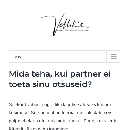
Skip
to
content
Go to...
Mida teha, kui partner ei
toeta sinu otsuseid?
Seekord võtsin blogiartikli kirjutise aluseks kliendi
küsimuse. See on oluline teema, mis takistab meist
paljudel elada elu, mis meid päriselt õnnelikuks teeb.
Kliendi küsimus on järgmine: