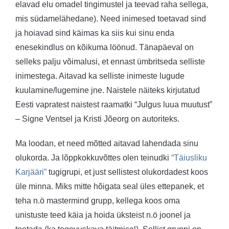
elavad elu omadel tingimustel ja teevad raha sellega,
mis südamelähedane). Need inimesed toetavad sind
ja hoiavad sind käimas ka siis kui sinu enda
enesekindlus on kõikuma löönud. Tänapäeval on
selleks palju võimalusi, et ennast ümbritseda selliste
inimestega. Aitavad ka selliste inimeste lugude
kuulamine/lugemine jne. Naistele näiteks kirjutatud
Eesti vapratest naistest raamatki “Julgus luua muutust”
– Signe Ventsel ja Kristi Jõeorg on autoriteks.
Ma loodan, et need mõtted aitavad lahendada sinu
olukorda. Ja lõppkokkuvõttes olen teinudki
“Täiusliku
Karjääri”
tugigrupi, et just sellistest olukordadest koos
üle minna. Miks mitte hõigata seal üles ettepanek, et
teha n.ö mastermind grupp, kellega koos oma
unistuste teed käia ja hoida üksteist n.ö joonel ja