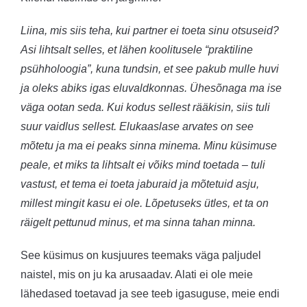
Liina, mis siis teha, kui partner ei toeta sinu otsuseid?
Asi lihtsalt selles, et lähen koolitusele “praktiline
psühholoogia”, kuna tundsin, et see pakub mulle huvi
ja oleks abiks igas eluvaldkonnas. Ühesõnaga ma ise
väga ootan seda. Kui kodus sellest rääkisin, siis tuli
suur vaidlus sellest. Elukaaslase arvates on see
mõtetu ja ma ei peaks sinna minema. Minu küsimuse
peale, et miks ta lihtsalt ei võiks mind toetada – tuli
vastust, et tema ei toeta jaburaid ja mõtetuid asju,
millest mingit kasu ei ole. Lõpetuseks ütles, et ta on
räigelt pettunud minus, et ma sinna tahan minna.
See küsimus on kusjuures teemaks väga paljudel
naistel, mis on ju ka arusaadav. Alati ei ole meie
lähedased toetavad ja see teeb igasuguse, meie endi