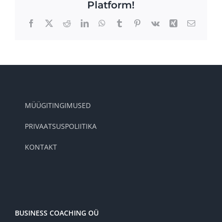
Platform!
toeta
sinu
Facebook
X
Reddit
LinkedIn
WhatsApp
Tumblr
Pinterest
Vk
Xing
Email
otsuseid?
MÜÜGITINGIMUSED
PRIVAATSUSPOLIITIKA
KONTAKT
BUSINESS COACHING OÜ