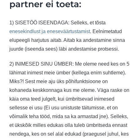
partner ei toeta:
1) SISETÖÖ ISEENDAGA: Selleks, et tõsta
enesekindlust ja eneseväärtustamist
. Eelnimetatud
elupeegli harjutus aitab. Aitab ka andestamine sinna
juurde (iseenda sees) läbi andestamise protsessi.
2) INIMESED SINU ÜMBER: Me oleme need kes on 5
lähimat inimest meie ümber (kellega enim suhtleme).
Miks?! Sest meie aju üks põhifunktsioone on
kohaneda keskkonnaga kus me oleme. Väga raske on
käia oma teed julgelt, kui ümbritsevad inimesed
sellesse ei usu (Ei usu unistuste täitumisse, et on
võimalik teha tööd, mida sa ka armastad jne). Selleks,
et ükskõik milles edukas olla tuleb ümbritseda ennast
nendega, kes on sel alal edukad (praegusel juhul, kes