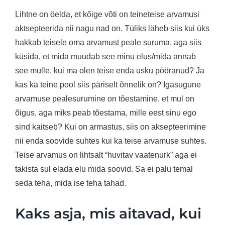
Lihtne on öelda, et kõige võti on teineteise arvamusi
aktsepteerida nii nagu nad on. Tüliks läheb siis kui üks
hakkab teisele oma arvamust peale suruma, aga siis
küsida, et mida muudab see minu elus/mida annab
see mulle, kui ma olen teise enda usku pööranud? Ja
kas ka teine pool siis päriselt õnnelik on? Igasugune
arvamuse pealesurumine on tõestamine, et mul on
õigus, aga miks peab tõestama, mille eest sinu ego
sind kaitseb? Kui on armastus, siis on aksepteerimine
nii enda soovide suhtes kui ka teise arvamuse suhtes.
Teise arvamus on lihtsalt “huvitav vaatenurk” aga ei
takista sul elada elu mida soovid. Sa ei palu temal
seda teha, mida ise teha tahad.
Kaks asja, mis aitavad, kui