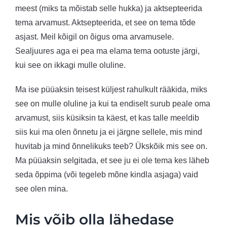
meest (miks ta mõistab selle hukka) ja aktsepteerida
tema arvamust. Aktsepteerida, et see on tema tõde
asjast. Meil kõigil on õigus oma arvamusele.
Sealjuures aga ei pea ma elama tema ootuste järgi,
kui see on ikkagi mulle oluline.
Ma ise püüaksin teisest küljest rahulkult rääkida, miks
see on mulle oluline ja kui ta endiselt surub peale oma
arvamust, siis küsiksin ta käest, et kas talle meeldib
siis kui ma olen õnnetu ja ei järgne sellele, mis mind
huvitab ja mind õnnelikuks teeb? Ükskõik mis see on.
Ma püüaksin selgitada, et see ju ei ole tema kes läheb
seda õppima (või tegeleb mõne kindla asjaga) vaid
see olen mina.
Mis võib olla lähedase