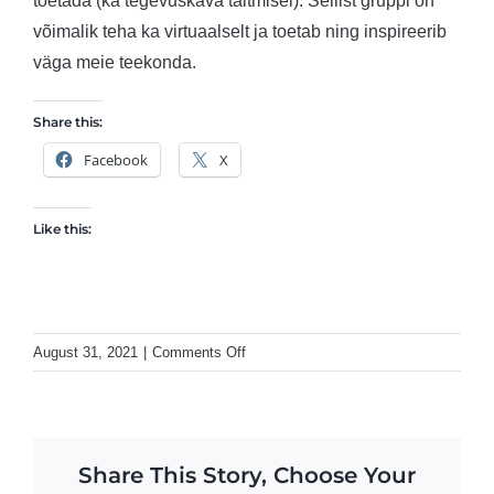
toetada (ka tegevuskava täitmisel). Sellist gruppi on
võimalik teha ka virtuaalselt ja toetab ning inspireerib
väga meie teekonda.
Share this:
Facebook
X
Like this:
on
August 31, 2021
|
Comments Off
Mida
teha,
kui
partner
Share This Story, Choose Your
ei