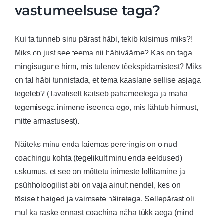
vastumeelsuse taga?
Kui ta tunneb sinu pärast häbi, tekib küsimus miks?!
Miks on just see teema nii häbiväärne? Kas on taga
mingisugune hirm, mis tulenev tõekspidamistest? Miks
on tal häbi tunnistada, et tema kaaslane sellise asjaga
tegeleb? (Tavaliselt kaitseb pahameelega ja maha
tegemisega inimene iseenda ego, mis lähtub hirmust,
mitte armastusest).
Näiteks minu enda laiemas pereringis on olnud
coachingu kohta (tegelikult minu enda eeldused)
uskumus, et see on mõttetu inimeste lollitamine ja
psühholoogilist abi on vaja ainult nendel, kes on
tõsiselt haiged ja vaimsete häiretega. Sellepärast oli
mul ka raske ennast coachina näha tükk aega (mind