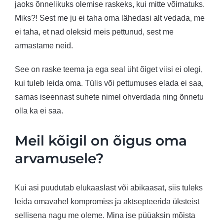
jaoks õnnelikuks olemise raskeks, kui mitte võimatuks.
Miks?! Sest me ju ei taha oma lähedasi alt vedada, me
ei taha, et nad oleksid meis pettunud, sest me
armastame neid.
See on raske teema ja ega seal üht õiget viisi ei olegi,
kui tuleb leida oma. Tülis või pettumuses elada ei saa,
samas iseennast suhete nimel ohverdada ning õnnetu
olla ka ei saa.
Meil kõigil on õigus oma
arvamusele?
Kui asi puudutab elukaaslast või abikaasat, siis tuleks
leida omavahel kompromiss ja aktsepteerida üksteist
sellisena nagu me oleme. Mina ise püüaksin mõista