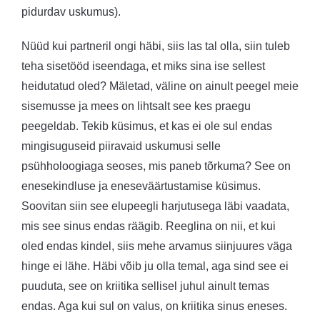
pidurdav uskumus).
Nüüd kui partneril ongi häbi, siis las tal olla, siin tuleb
teha sisetööd iseendaga, et miks sina ise sellest
heidutatud oled? Mäletad, väline on ainult peegel meie
sisemusse ja mees on lihtsalt see kes praegu
peegeldab. Tekib küsimus, et kas ei ole sul endas
mingisuguseid piiravaid uskumusi selle
psühholoogiaga seoses, mis paneb tõrkuma? See on
enesekindluse ja eneseväärtustamise küsimus.
Soovitan siin see elupeegli harjutusega läbi vaadata,
mis see sinus endas räägib. Reeglina on nii, et kui
oled endas kindel, siis mehe arvamus siinjuures väga
hinge ei lähe. Häbi võib ju olla temal, aga sind see ei
puuduta, see on kriitika sellisel juhul ainult temas
endas. Aga kui sul on valus, on kriitika sinus eneses.