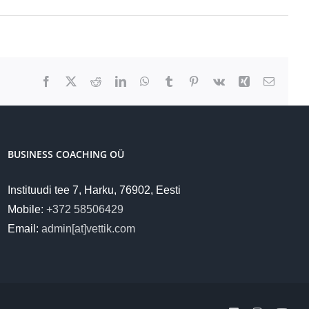
Facebook
X
Reddit
LinkedIn
WhatsApp
Tumblr
Pinterest
Vk
Xing
Email
BUSINESS COACHING OÜ
Instituudi tee 7, Harku, 76902, Eesti
Mobile:
+372 58506429
Email:
admin[at]vettik.com