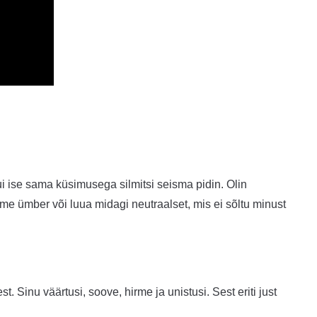
ui ise sama küsimusega silmitsi seisma pidin. Olin
ime ümber või luua midagi neutraalset, mis ei sõltu minust
 Sinu väärtusi, soove, hirme ja unistusi. Sest eriti just