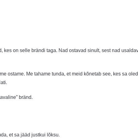
, kes on selle brändi taga. Nad ostavad sinult, sest nad usalda
t me ostame. Me tahame tunda, et meid kõnetab see, kes sa oled
ati.
tavaline” bränd.
a, et sa jääd justkui lõksu.