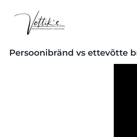
Skip
to
content
Persoonibränd vs ettevõtte b