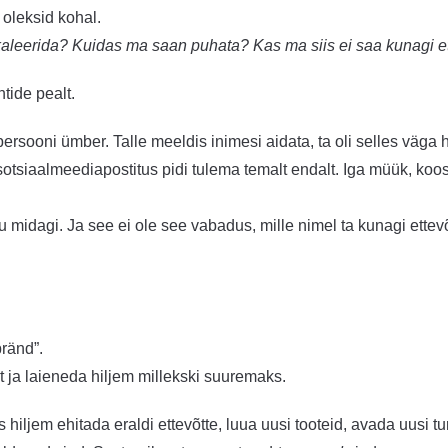
 oleksid kohal.
leerida? Kuidas ma saan puhata? Kas ma siis ei saa kunagi ett
tide pealt.
rsooni ümber. Talle meeldis inimesi aidata, ta oli selles väga h
sotsiaalmeediapostitus pidi tulema temalt endalt. Iga müük, koos
iigu midagi. Ja see ei ole see vabadus, mille nimel ta kunagi ettevõ
bränd”.
 ja laieneda hiljem millekski suuremaks.
 hiljem ehitada eraldi ettevõtte, luua uusi tooteid, avada uusi t