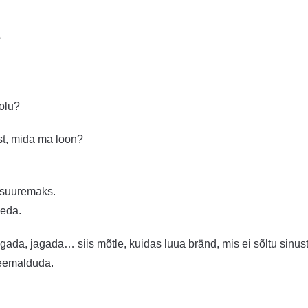
?
olu?
st, mida ma loon?
i suuremaks.
seda.
gada, jagada… siis mõtle, kuidas luua bränd, mis ei sõltu sinust
 eemalduda.