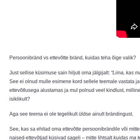
Persoonibränd vs ettevõtte bränd, kuidas teha õige valik?
Just sellise küsimuse sain hiljuti oma jälgijalt:
“Liina, kas m
See ei olnud mulle esimene kord sellele teemale vastata ja 
ettevõtlusega alustamas ja mul polnud veel kindlust, millin
isiklikult?
Aga see teema ei ole tegelikult üldse ainult brändingust.
See, kas sa ehitad oma ettevõtte persoonibrändile või mitte,
naised-ettevõtjad küsivad sageli – mitte lihtsalt
kuidas ma t