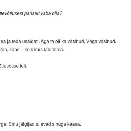
evõtlusest päriselt vaba olla?
ea ja teda usaldati. Aga ta oli ka väsinud. Väga väsinud.
töö, kõne – kõik käis läbi tema.
tlusesse tuli.
urge. Sinu jälgijad tulevad sinuga kaasa.