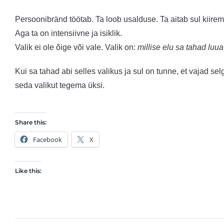
Persoonibränd töötab. Ta loob usalduse. Ta aitab sul kiire
Aga ta on intensiivne ja isiklik.
Valik ei ole õige või vale. Valik on:
millise elu sa tahad luu
Kui sa tahad abi selles valikus ja sul on tunne, et vajad sel
seda valikut tegema üksi.
Share this:
Facebook
X
Like this: