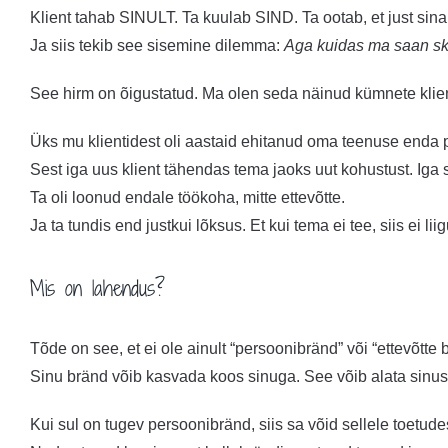
Klient tahab SINULT. Ta kuulab SIND. Ta ootab, et just sina
Ja siis tekib see sisemine dilemma:
Aga kuidas ma saan ska
See hirm on õigustatud. Ma olen seda näinud kümnete klien
Üks mu klientidest oli aastaid ehitanud oma teenuse enda pe
Sest iga uus klient tähendas tema jaoks uut kohustust. Iga 
Ta oli loonud endale töökoha, mitte ettevõtte.
Ja ta tundis end justkui lõksus. Et kui tema ei tee, siis ei l
Mis on lahendus?
Tõde on see, et ei ole ainult “persoonibränd” või “ettevõtte 
Sinu bränd võib kasvada koos sinuga. See võib alata sinust
Kui sul on tugev persoonibränd, siis sa võid sellele toetudes