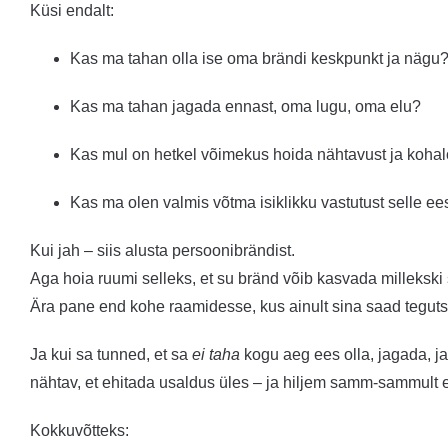
Küsi endalt:
Kas ma tahan olla ise oma brändi keskpunkt ja nägu
Kas ma tahan jagada ennast, oma lugu, oma elu?
Kas mul on hetkel võimekus hoida nähtavust ja kohal
Kas ma olen valmis võtma isiklikku vastutust selle ee
Kui jah – siis alusta persoonibrändist.
Aga hoia ruumi selleks, et su bränd võib kasvada milleksk
Ära pane end kohe raamidesse, kus ainult sina saad tegut
Ja kui sa tunned, et sa
ei taha
kogu aeg ees olla, jagada, ja
nähtav, et ehitada usaldus üles – ja hiljem samm-sammult
Kokkuvõtteks: