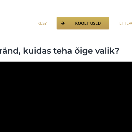
KES?
ETTEV
KOOLITUSED
ränd, kuidas teha õige valik?