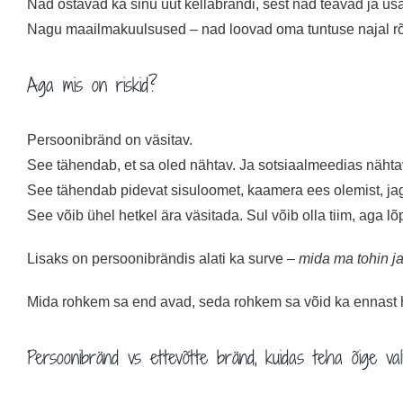
Nad ostavad ka sinu uut kellabrändi, sest nad teavad ja us
Nagu maailmakuulsused – nad loovad oma tuntuse najal rõi
Aga mis on riskid?
Persoonibränd on väsitav.
See tähendab, et sa oled nähtav. Ja sotsiaalmeedias nähta
See tähendab pidevat sisuloomet, kaamera ees olemist, jag
See võib ühel hetkel ära väsitada. Sul võib olla tiim, aga 
Lisaks on persoonibrändis alati ka surve –
mida ma tohin j
Mida rohkem sa end avad, seda rohkem sa võid ka ennast
Persoonibränd vs ettevõtte bränd, kuidas teha õige val