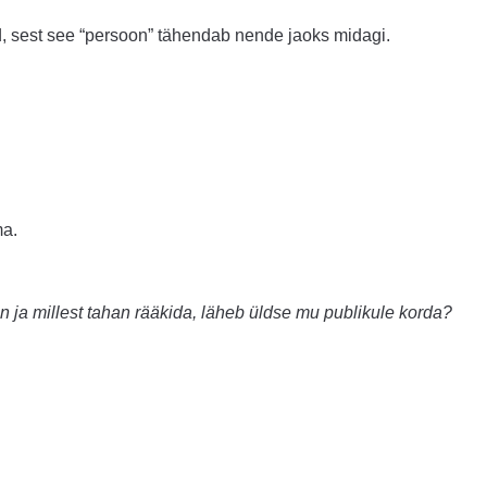
, sest see “persoon” tähendab nende jaoks midagi.
a.
 ja millest tahan rääkida, läheb üldse mu publikule korda?