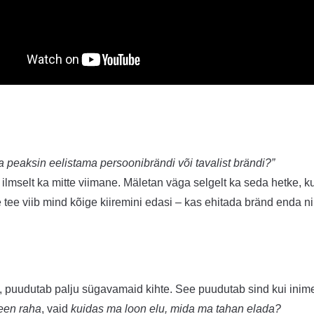
a peaksin eelistama persoonibrändi või tavalist brändi?”
ilmselt ka mitte viimane. Mäletan väga selgelt ka seda hetke, k
e tee viib mind kõige kiiremini edasi – kas ehitada bränd enda n
 puudutab palju sügavamaid kihte. See puudutab sind kui inimest.
een raha
, vaid
kuidas ma loon elu, mida ma tahan elada?