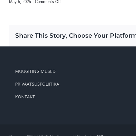
on
May 5, 2025
|
Comments Off
Persoonibränd
vs
ettevõtte
bränd,
Share This Story, Choose Your Platform
kuidas
teha
õige
valik?
MÜÜGITINGIMUSED
PRIVAATSUSPOLIITIKA
KONTAKT