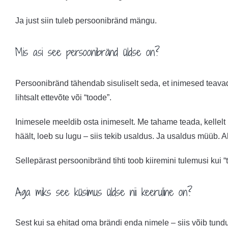
Ja just siin tuleb persoonibränd mängu.
Mis asi see persoonibränd üldse on?
Persoonibränd tähendab sisuliselt seda, et inimesed teavad
lihtsalt ettevõte või “toode”.
Inimesele meeldib osta inimeselt. Me tahame teada, kellel
häält, loeb su lugu – siis tekib usaldus. Ja usaldus müüb. Al
Sellepärast persoonibränd tihti toob kiiremini tulemusi kui “
Aga miks see küsimus üldse nii keeruline on?
Sest kui sa ehitad oma brändi enda nimele – siis võib tundud