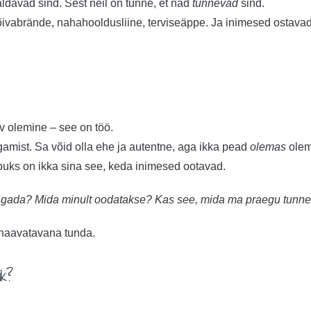
aldavad sind. Sest neil on tunne, et nad
tunnevad
sind.
vabrände, nahahooldusliine, terviseäppe. Ja inimesed ostavad
v olemine – see on töö.
amist. Sa võid olla ehe ja autentne, aga ikka pead
olemas
olem
lõpuks on ikka sina see, keda inimesed ootavad.
agada?
Mida minult oodatakse?
Kas see, mida ma praegu tunnen
 haavatavana tunda.
ik?