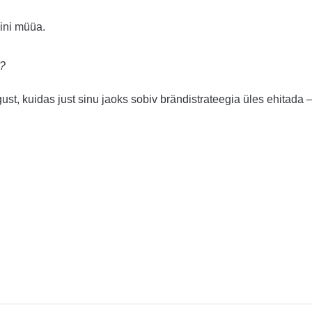
mini müüa.
a?
gust, kuidas just sinu jaoks sobiv brändistrateegia üles ehitada 