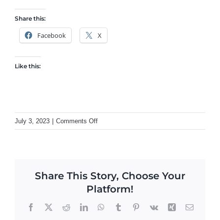
Share this:
Facebook
X
Like this:
on
July 3, 2023
|
Comments Off
Täida
oma
aega
rahulolu
Share This Story, Choose Your
pakkuva
Platform!
tööga
Facebook
X
Reddit
LinkedIn
WhatsApp
Tumblr
Pinterest
Vk
Xing
Email