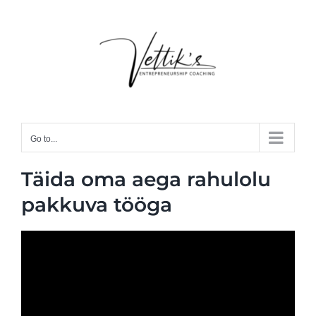
Skip
to
content
Go to...
Täida oma aega rahulolu
pakkuva tööga