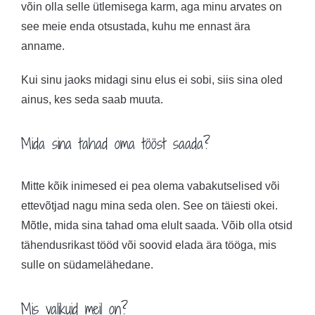
võin olla selle ütlemisega karm, aga minu arvates on
see meie enda otsustada, kuhu me ennast ära
anname.
Kui sinu jaoks midagi sinu elus ei sobi, siis sina oled
ainus, kes seda saab muuta.
Mida sina tahad oma tööst saada?
Mitte kõik inimesed ei pea olema vabakutselised või
ettevõtjad nagu mina seda olen. See on täiesti okei.
Mõtle, mida sina tahad oma elult saada. Võib olla otsid
tähendusrikast tööd või soovid elada ära tööga, mis
sulle on südamelähedane.
Mis valikuid meil on?