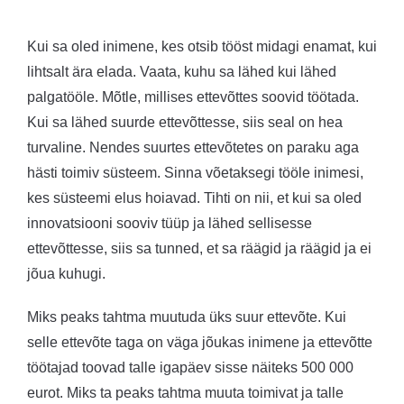
Kui sa oled inimene, kes otsib tööst midagi enamat, kui
lihtsalt ära elada. Vaata, kuhu sa lähed kui lähed
palgatööle. Mõtle, millises ettevõttes soovid töötada.
Kui sa lähed suurde ettevõttesse, siis seal on hea
turvaline. Nendes suurtes ettevõtetes on paraku aga
hästi toimiv süsteem. Sinna võetaksegi tööle inimesi,
kes süsteemi elus hoiavad. Tihti on nii, et kui sa oled
innovatsiooni sooviv tüüp ja lähed sellisesse
ettevõttesse, siis sa tunned, et sa räägid ja räägid ja ei
jõua kuhugi.
Miks peaks tahtma muutuda üks suur ettevõte. Kui
selle ettevõte taga on väga jõukas inimene ja ettevõtte
töötajad toovad talle igapäev sisse näiteks 500 000
eurot. Miks ta peaks tahtma muuta toimivat ja talle