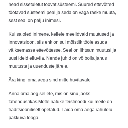
head sissetuletut toovat süsteemi. Suured ettevõtred
töötavad süsteemi peal ja seda on väga raske muuta,
sest seal on palju inimesi.
Kui sa oled inimene, kellele meelidvaid muutused ja
innovatsioon, siis ehk on sul mõistlik tööle asuda
väiksemasse ettevõttesse. Seal on lihtsam muutusi ja
uusi ideid elluviia. Nende juhid on võibolla janus
muutuste ja uuenduste järele.
Ära kingi oma aega sind mitte huvitavale
Anna oma aeg sellele, mis on sinu jaoks
tähendusrikas.Mõtle natuke teistmoodi kui meile on
traditsiooniliselt õpetatud.
Täida oma aega rahulolu
pakkuva tööga.