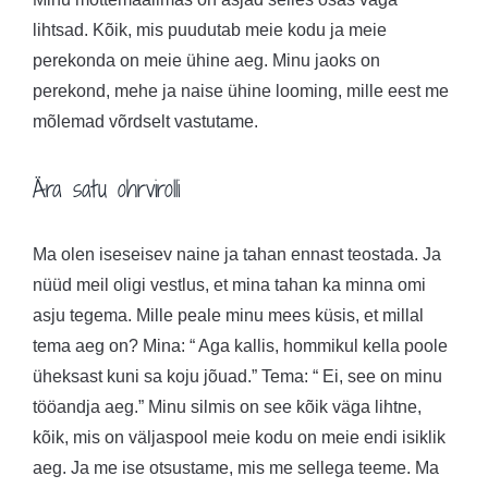
lihtsad. Kõik, mis puudutab meie kodu ja meie
perekonda on meie ühine aeg. Minu jaoks on
perekond, mehe ja naise ühine looming, mille eest me
mõlemad võrdselt vastutame.
Ära satu ohrvirolli
Ma olen iseseisev naine ja tahan ennast teostada. Ja
nüüd meil oligi vestlus, et mina tahan ka minna omi
asju tegema. Mille peale minu mees küsis, et millal
tema aeg on? Mina: “ Aga kallis, hommikul kella poole
üheksast kuni sa koju jõuad.” Tema: “ Ei, see on minu
tööandja aeg.” Minu silmis on see kõik väga lihtne,
kõik, mis on väljaspool meie kodu on meie endi isiklik
aeg. Ja me ise otsustame, mis me sellega teeme. Ma