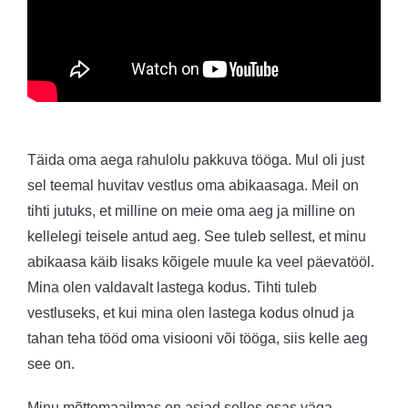
Täida oma aega rahulolu pakkuva tööga
. Mul oli just
sel teemal huvitav vestlus oma abikaasaga. Meil on
tihti jutuks, et milline on meie oma aeg ja milline on
kellelegi teisele antud aeg. See tuleb sellest, et minu
abikaasa käib lisaks kõigele muule ka veel päevatööl.
Mina olen valdavalt lastega kodus. Tihti tuleb
vestluseks, et kui mina olen lastega kodus olnud ja
tahan teha tööd oma visiooni või tööga, siis kelle aeg
see on.
Minu mõttemaailmas on asjad selles osas väga