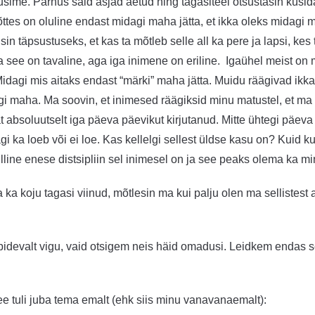
susime. Pärnus said asjad aetud ning tagasiteel otsustasin küsi
ttes on oluline endast midagi maha jätta, et ikka oleks midagi
sin täpsustuseks, et kas ta mõtleb selle all ka pere ja lapsi, k
a see on tavaline, aga iga inimene on eriline. Igaühel meist on
idagi mis aitaks endast “märki” maha jätta. Muidu räägivad ikka m
i maha. Ma soovin, et inimesed räägiksid minu matustel, et ma 
oluutselt iga päeva päevikut kirjutanud. Mitte ühtegi päeva sell
gi ka loeb või ei loe. Kas kellelgi sellest üldse kasu on? Kuid 
lline enese distsipliin sel inimesel on ja see peaks olema ka m
isa ka koju tagasi viinud, mõtlesin ma kui palju olen ma sellis
idevalt vigu, vaid otsigem neis häid omadusi. Leidkem endas se
ee tuli juba tema emalt (ehk siis minu vanavanaemalt):