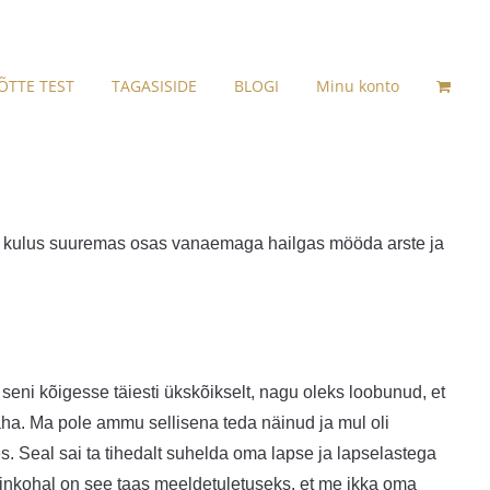
ÕTTE TEST
TAGASISIDE
BLOGI
Minu konto
ev kulus suuremas osas vanaemaga hailgas mööda arste ja
seni kõigesse täiesti ükskõikselt, nagu oleks loobunud, et
 näha. Ma pole ammu sellisena teda näinud ja mul oli
es. Seal sai ta tihedalt suhelda oma lapse ja lapselastega
inkohal on see taas meeldetuletuseks, et me ikka oma