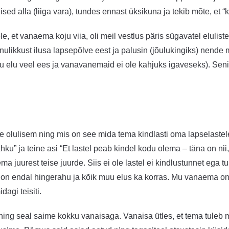
lla (liiga vara), tundes ennast üksikuna ja tekib mõte, et “ke
 et vanaema koju viia, oli meil vestlus päris sügavatel eluliste
nulikkust ilusa lapsepõlve eest ja palusin (jõulukingiks) nende
u elu veel ees ja vanavanemaid ei ole kahjuks igaveseks). Seni 
ge olulisem ning mis on see mida tema kindlasti oma lapselastel
hku” ja teine asi “Et lastel peab kindel kodu olema – täna on ni
 juurest teise juurde. Siis ei ole lastel ei kindlustunnet ega 
is on endal hingerahu ja kõik muu elus ka korras. Mu vanaema o
agi teisiti.
 seal saime kokku vanaisaga. Vanaisa ütles, et tema tuleb mi