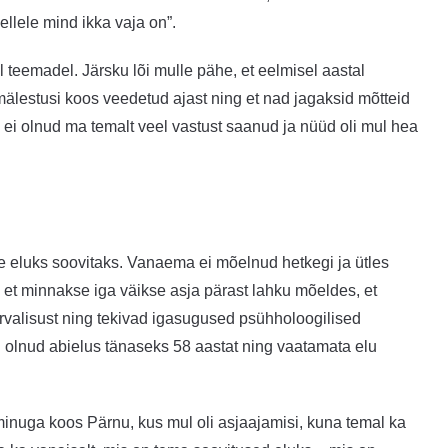
llele mind ikka vaja on”.
l teemadel. Järsku lõi mulle pähe, et eelmisel aastal
 mälestusi koos veedetud ajast ning et nad jagaksid mõtteid
ei olnud ma temalt veel vastust saanud ja nüüd oli mul hea
e eluks soovitaks. Vanaema ei mõelnud hetkegi ja ütles
i, et minnakse iga väikse asja pärast lahku mõeldes, et
turvalisust ning tekivad igasugused psühholoogilised
n olnud abielus tänaseks 58 aastat ning vaatamata elu
nuga koos Pärnu, kus mul oli asjaajamisi, kuna temal ka