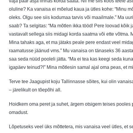
vaja paar asja linnas korda saata. Nii me siis koos teele a
oluline? Ka vanaisa ei mõelud kaua ja ütles kohe: “Minu mõ
oleks. Olgu see siis kodumaa tarvis või maailmale.” Ma uuri
saab? Ta selgitas: “Ma mõtlen ikka tööd! Pere loovad kõik j
vastavalt sellega siis midagi korda saatma või ette võtma. M
Mina tahaks aga, et ma jätaks peale pere endast veel midag
raamatusse jäänud vms.” Mu vanaisa on tänaseks 36 aastat abs
saa seda nüüd pooleli jätta. “Ma ei tea kas keegi seda kuna
igapäev teinud?!” Mina mõtlesin samal ajal oma peas, et mi
Terve tee Jaagupist koju Tallinnasse sõites, kui olin vana
– järelikult on tõepõhi all.
Hoidkem oma peret ja suhet, ärgem otsigem teises pooles p
omadust.
Lõpetuseks veel üks mõttetera, mis vanaisa veel ütles, et s