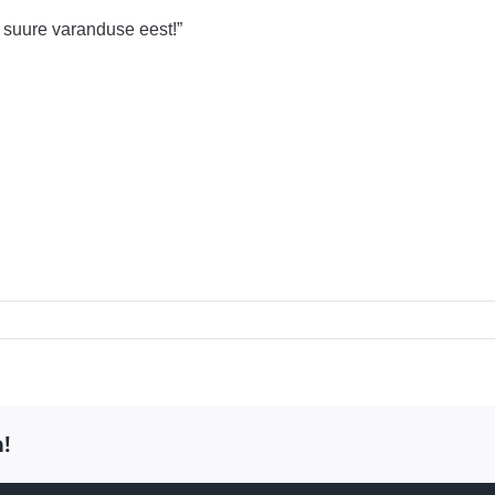
ks suure varanduse eest!”
!