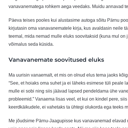
vanavanematega rohkem aega veedaks. Muidu annavad teised a
Päeva teises pooles kui alustasime autoga sõitu Pärnu poole,
kirjutasin oma vanavanematele kirja, kus avaldasin neile tä
teemal, mida nemad mulle eluks soovitaksid (kuna mul on j
võimalus seda küsida.
Vanavanemate soovitused eluks
Ma uurisin vanaemalt, et mis on olnud elus tema jaoks kõi
“See, et hoiaks oma suhet ja ei läheks esimese tüli peale la
mulle ei sobi ning siis jäävad lapsed pendeldama ühe vanema
probleemid.” Vanaema lisas veel, et kui on kindel pere, si
keerdkäikudele, ei vahetaks ta ühtegi olukorda ega teeks mid
Me jõudsime Pärnu-Jaagupisse kus vanavanemad elavad ning