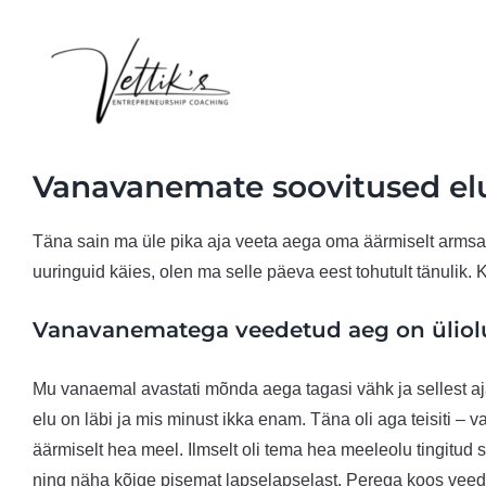
Skip
to
content
Vanavanemate soovitused elu
Täna sain ma üle pika aja veeta aega oma äärmiselt armsa
uuringuid käies, olen ma selle päeva eest tohutult tänulik.
Vanavanematega veedetud aeg on üliol
Mu vanaemal avastati mõnda aega tagasi vähk ja sellest aja
elu on läbi ja mis minust ikka enam. Täna oli aga teisiti – 
äärmiselt hea meel. Ilmselt oli tema hea meeleolu tingitud s
ning näha kõige pisemat lapselapselast. Perega koos veed