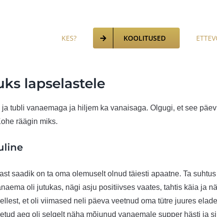
KES?
ETTEV
KOOLITUSED
ks lapselastele
 ja tubli vanaemaga ja hiljem ka vanaisaga. Olgugi, et see pä
 Kohe räägin miks.
uline
st saadik on ta oma olemuselt olnud täiesti apaatne. Ta suhtus 
vanaema oli jutukas, nägi asju positiivses vaates, tahtis käia ja
ellest, et oli viimased neli päeva veetnud oma tütre juures elad
etud aeg oli selgelt näha mõjunud vanaemale supper hästi ja si