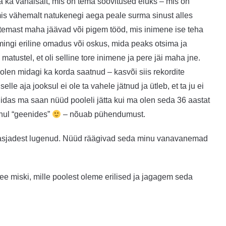
da ka vanaisalt, mis on tema soovitused eluks – mis on
 mis vähemalt natukenegi aega peale surma sinust alles
es temast maha jäävad või pigem tööd, mis inimene ise teha
 mingi eriline omadus või oskus, mida peaks otsima ja
atustel, et oli selline tore inimene ja pere jäi maha jne.
olen midagi ka korda saatnud – kasvõi siis rekordite
e aja jooksul ei ole ta vahele jätnud ja ütleb, et ta ju ei
kuidas ma saan nüüd pooleli jätta kui ma olen seda 36 aastat
inul “geenides”
– nõuab pühendumust.
test asjadest lugenud. Nüüd räägivad seda minu vanavanemad
e miski, mille poolest oleme erilised ja jagagem seda